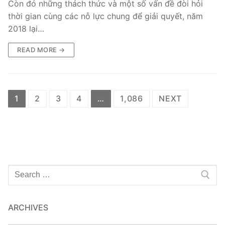
Còn đó những thách thức và một số vấn đề đòi hỏi
thời gian cùng các nỗ lực chung để giải quyết, năm
2018 lại…
READ MORE →
Posts
1
2
3
4
…
1,086
NEXT
pagination
Search
for:
ARCHIVES