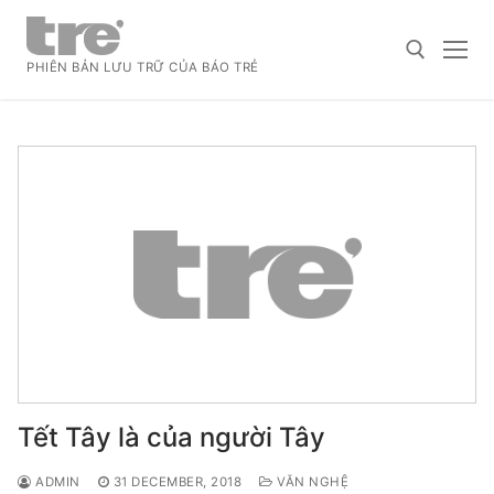
Skip
to
content
PHIÊN BẢN LƯU TRỮ CỦA BÁO TRẺ
Search for:
Tết Tây là của người Tây
ADMIN
31 DECEMBER, 2018
VĂN NGHỆ