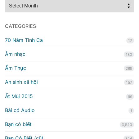
Archives
CATEGORIES
70 Năm Tình Ca
17
Âm nhạc
180
Ẩm Thực
269
An sinh xã hội
157
Ất Mùi 2015
99
Bài có Audio
1
Bạn có biết
3,540
Bạn Có Biết (cũ)
824