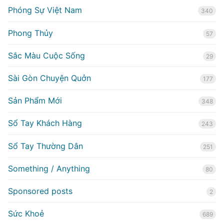
Phóng Sự Việt Nam
340
Phong Thủy
57
Sắc Màu Cuộc Sống
29
Sài Gòn Chuyện Quởn
177
Sản Phẩm Mới
348
Sổ Tay Khách Hàng
243
Sổ Tay Thường Dân
251
Something / Anything
80
Sponsored posts
2
Sức Khoẻ
689