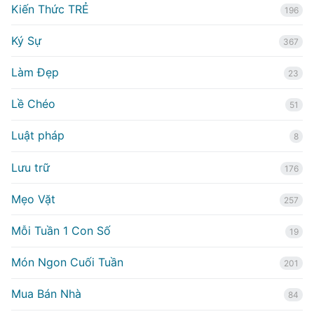
Kiến Thức TRẺ
196
Ký Sự
367
Làm Đẹp
23
Lề Chéo
51
Luật pháp
8
Lưu trữ
176
Mẹo Vặt
257
Mỗi Tuần 1 Con Số
19
Món Ngon Cuối Tuần
201
Mua Bán Nhà
84